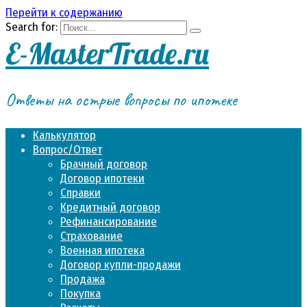
Перейти к содержанию
Search for:
E-MasterTrade.ru
Ответы на острые вопросы по ипотеке
Калькулятор
Вопрос/Ответ
Брачный договор
Договор ипотеки
Справки
Кредитный договор
Рефинансирование
Страхование
Военная ипотека
Договор купли-продажи
Продажа
Покупка