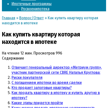
Ипотечные программы
Росвоенипотека
Главная
»
Вопрос/Ответ
»
Как купить квартиру которая
находится в ипотеке
Как купить квартиру которая
находится в ипотеке
На чтение
12 мин.
Просмотров
996
Содержание
Отвечает генеральный директор «Метриум групп»,
участник партнерской сети CBRE Наталья Круглова:
Риски покупателя
С погашением ипотеки во время сделки
Кто продает залоговые квартиры?
Как продать квартиру в ипотеку и купить другую в
ипотеку?
Какие этапы придется пройти
Кому можно продать ипотечную недвижимость