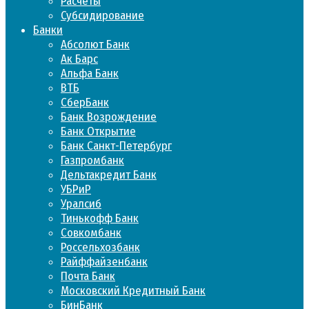
Расчеты
Субсидирование
Банки
Абсолют Банк
Ак Барс
Альфа Банк
ВТБ
СберБанк
Банк Возрождение
Банк Открытие
Банк Санкт-Петербург
Газпромбанк
Дельтакредит Банк
УБРиР
Уралсиб
Тинькофф Банк
Совкомбанк
Россельхозбанк
Райффайзенбанк
Почта Банк
Московский Кредитный Банк
БинБанк