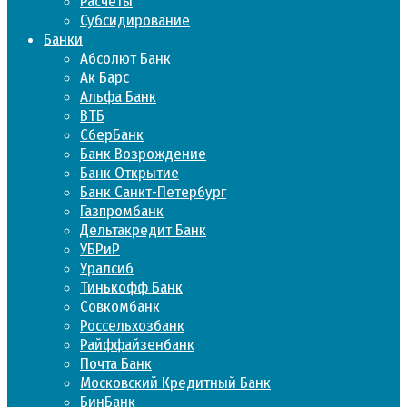
Расчеты
Субсидирование
Банки
Абсолют Банк
Ак Барс
Альфа Банк
ВТБ
СберБанк
Банк Возрождение
Банк Открытие
Банк Санкт-Петербург
Газпромбанк
Дельтакредит Банк
УБРиР
Уралсиб
Тинькофф Банк
Совкомбанк
Россельхозбанк
Райффайзенбанк
Почта Банк
Московский Кредитный Банк
БинБанк