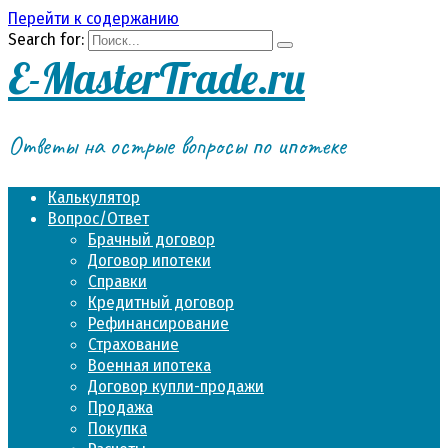
Перейти к содержанию
Search for:
E-MasterTrade.ru
Ответы на острые вопросы по ипотеке
Калькулятор
Вопрос/Ответ
Брачный договор
Договор ипотеки
Справки
Кредитный договор
Рефинансирование
Страхование
Военная ипотека
Договор купли-продажи
Продажа
Покупка