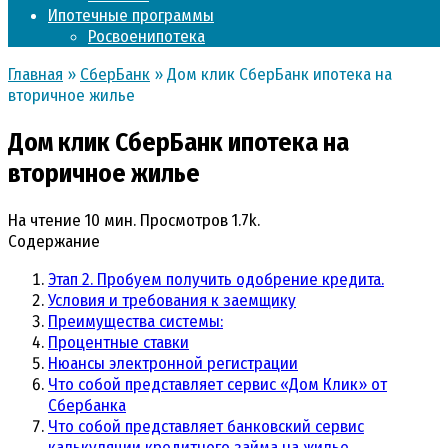
Ипотечные программы
Росвоенипотека
Главная
»
СберБанк
»
Дом клик СберБанк ипотека на
вторичное жилье
Дом клик СберБанк ипотека на
вторичное жилье
На чтение
10 мин.
Просмотров
1.7k.
Содержание
Этап 2. Пробуем получить одобрение кредита.
Условия и требования к заемщику
Преимущества системы:
Процентные ставки
Нюансы электронной регистрации
Что собой представляет сервис «Дом Клик» от
Сбербанка
Что собой представляет банковский сервис
калькуляции кредитного займа на жилье