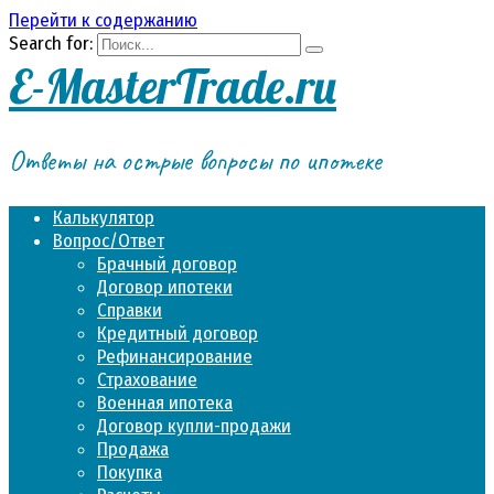
Перейти к содержанию
Search for:
E-MasterTrade.ru
Ответы на острые вопросы по ипотеке
Калькулятор
Вопрос/Ответ
Брачный договор
Договор ипотеки
Справки
Кредитный договор
Рефинансирование
Страхование
Военная ипотека
Договор купли-продажи
Продажа
Покупка