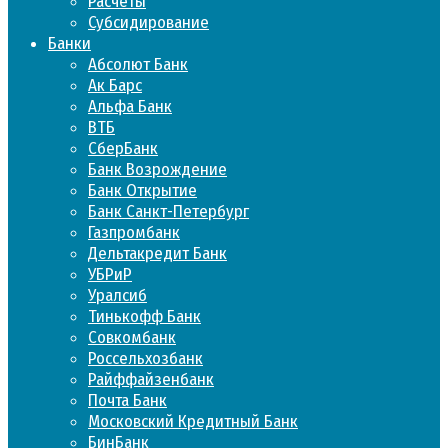
Расчеты
Субсидирование
Банки
Абсолют Банк
Ак Барс
Альфа Банк
ВТБ
СберБанк
Банк Возрождение
Банк Открытие
Банк Санкт-Петербург
Газпромбанк
Дельтакредит Банк
УБРиР
Уралсиб
Тинькофф Банк
Совкомбанк
Россельхозбанк
Райффайзенбанк
Почта Банк
Московский Кредитный Банк
БинБанк