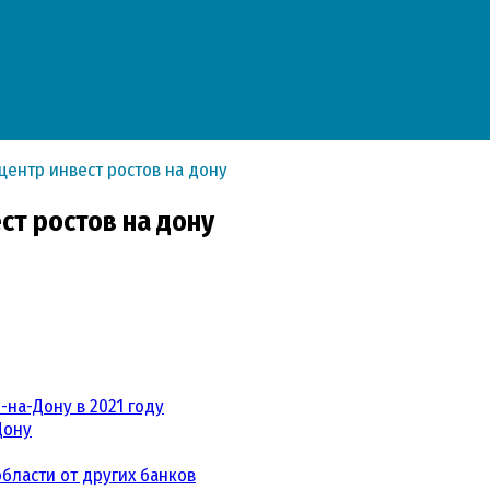
ентр инвест ростов на дону
ст ростов на дону
-на-Дону в 2021 году
Дону
бласти от других банков