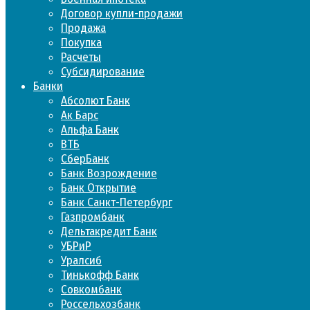
Договор купли-продажи
Продажа
Покупка
Расчеты
Субсидирование
Банки
Абсолют Банк
Ак Барс
Альфа Банк
ВТБ
СберБанк
Банк Возрождение
Банк Открытие
Банк Санкт-Петербург
Газпромбанк
Дельтакредит Банк
УБРиР
Уралсиб
Тинькофф Банк
Совкомбанк
Россельхозбанк