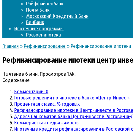
Райффайзенбанк
Почта Банк
Московский Кредитный Банк
БинБанк
Ипотечные программы
Росвоенипотека
Главная
»
Рефинансирование
»
Рефинансирование ипотеки ц
Рефинансирование ипотеки центр инве
На чтение
6 мин.
Просмотров
1.4k.
Содержание
Комментарии: 0
Готовые решения по ипотеке в банке «Центр-Инвест»
Процентная ставка, % годовых
Рефинансирование ипотеки в Центр-инвесте в Ростове
Адреса банкоматов банка Центр-инвест в Ростове-на-
Коммерческая недвижимость
Ипотечные кредиты рефинансирования в Ростовской о