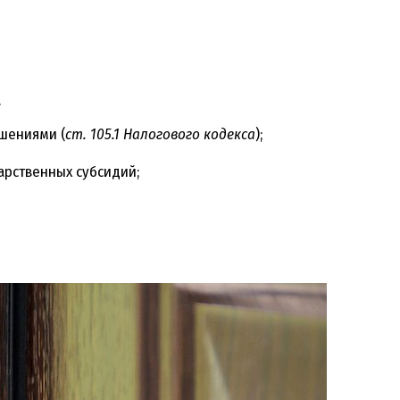
.
шениями (
ст. 105.1 Налогового кодекса
);
арственных субсидий;