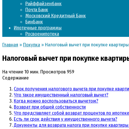
Райффайзенбанк
Почта Банк
Московский Кредитный Банк
БинБанк
Ипотечные программы
Росвоенипотека
Главная
»
Покупка
»
Налоговый вычет при покупке квартиры
Налоговый вычет при покупке квартиры
На чтение
10 мин.
Просмотров
959
Содержание
Срок получения налогового вычета при покупке кварт
Что такое имущественный налоговый вычет?
Когда можно воспользоваться вычетом?
Возврат при общей собственности
Что представляет собой возврат процентов по ипотек
Есть ли срок действия у имущественного вычета?
Документы для возврата налога при покупке квартиры