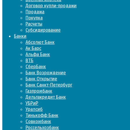
Договор купли-продажи
Продажа
Покупка
Расчеты
Субсидирование
Банки
Абсолют Банк
Ак Барс
Альфа Банк
ВТБ
СберБанк
Банк Возрождение
Банк Открытие
Банк Санкт-Петербург
Газпромбанк
Дельтакредит Банк
УБРиР
Уралсиб
Тинькофф Банк
Совкомбанк
Россельхозбанк