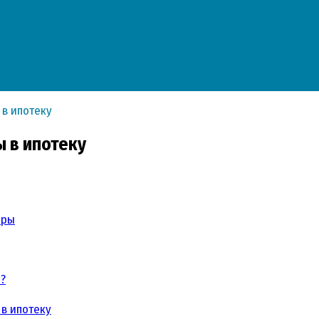
 в ипотеку
 в ипотеку
иры
е?
 в ипотеку